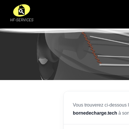
HF-SERVICES
Vous trouverez ci-dessous le
bornedecharge.tech
à son