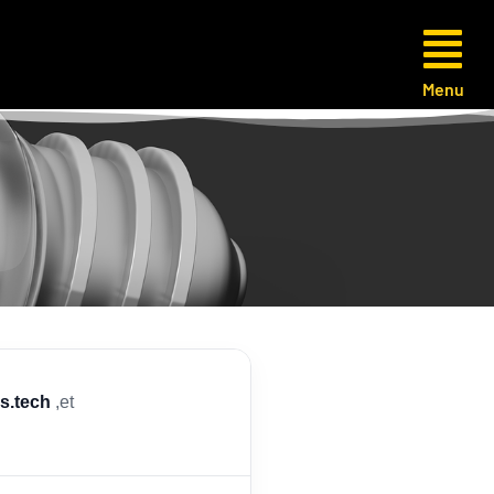
Menu
es.tech
,et