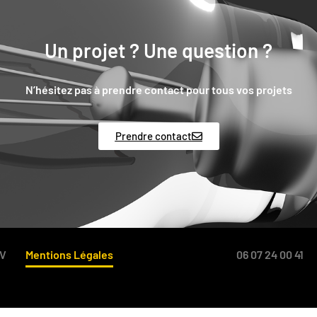
Un projet ? Une question ?
N’hésitez pas à prendre contact pour tous vos projets
Prendre contact
V
Mentions Légales
06 07 24 00 41