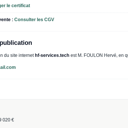
r le certificat
ente :
Consulter les CGV
 publication
on du site internet
hf-services.tech
est M. FOULON Hervé, en qu
ail.com
9 020 €