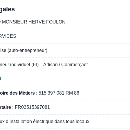
gales
ise MONSIEUR HERVE FOULON
RVICES
ise (auto-entrepreneur)
eur individuel (EI) – Artisan / Commerçant
4
oire des Métiers :
515 397 081 RM 86
aire :
FR03515397081
 d’installation électrique dans tous locaux