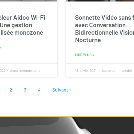
leur Aidoo Wi-Fi
Sonnette Vidéo sans f
Une gestion
avec Conversation
alisée monozone
Bidirectionnelle Visio
Nocturne
»
LIRE PLUS »
2021
Aucun commentaire
18 janvier 2021
Aucun commentaire
2
3
4
Suivant »