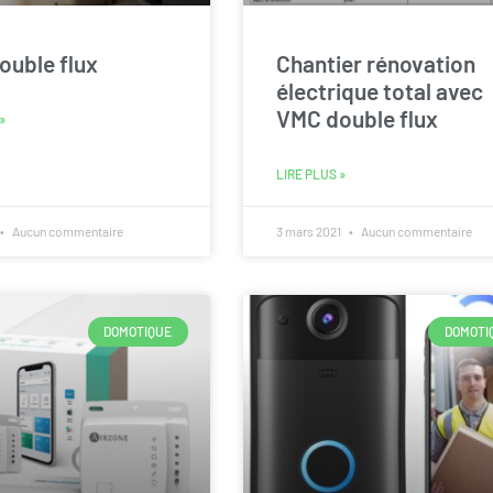
ouble flux
Chantier rénovation
électrique total avec
VMC double flux
»
LIRE PLUS »
Aucun commentaire
3 mars 2021
Aucun commentaire
DOMOTIQUE
DOMOTI