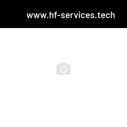
www.hf-services.tech
Portfolio class
par catégories