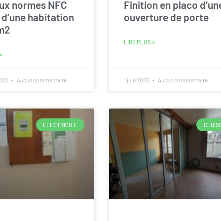
aux normes NFC
Finition en placo d’un
 d’une habitation
ouverture de porte
m2
LIRE PLUS »
»
2023
Aucun commentaire
1 juin 2023
Aucun commentaire
ELECTRICITE
CLOIS