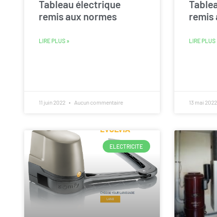
Tableau électrique
Tablea
remis aux normes
remis
LIRE PLUS »
LIRE PLUS 
11 juin 2022
Aucun commentaire
13 mai 202
ELECTRICITE