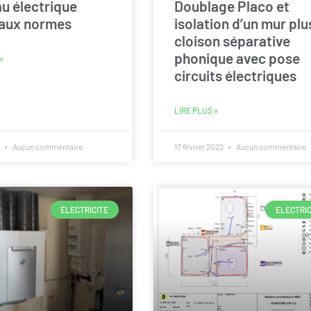
u électrique
Doublage Placo et
 aux normes
isolation d’un mur plu
cloison séparative
phonique avec pose
»
circuits électriques
LIRE PLUS »
2
Aucun commentaire
17 février 2022
Aucun commentaire
ELECTRICITE
ELECTRIC