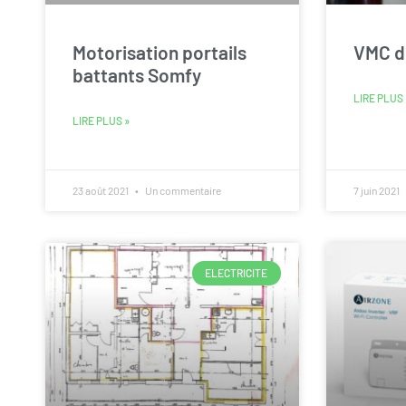
Motorisation portails
VMC d
battants Somfy
LIRE PLUS 
LIRE PLUS »
23 août 2021
Un commentaire
7 juin 2021
ELECTRICITE