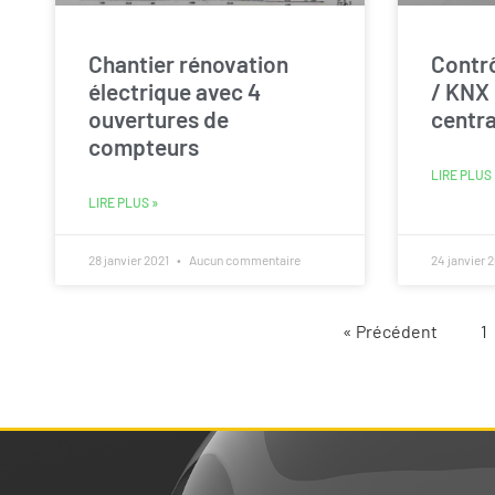
Chantier rénovation
Contrô
électrique avec 4
/ KNX 
ouvertures de
centr
compteurs
LIRE PLUS 
LIRE PLUS »
28 janvier 2021
Aucun commentaire
24 janvier 
« Précédent
1