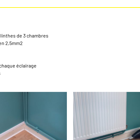
plinthes de 3 chambres
e en 2,5mm2
s
 chaque éclairage
s